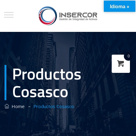
Idioma »
0
Productos
Cosasco
–
Home
Productos Cosasco