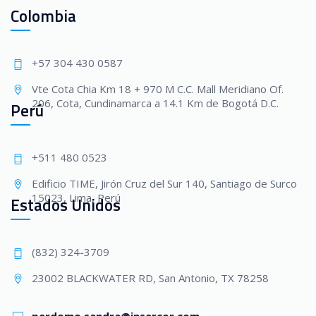
Colombia
+57 304 430 0587
Vte Cota Chia Km 18 + 970 M C.C. Mall Meridiano Of.
206, Cota, Cundinamarca a 14.1 Km de Bogotá D.C.
Perú
+511 480 0523
Edificio TIME, Jirón Cruz del Sur 140, Santiago de Surco
15023, Lima, Perú
Estados Unidos
(832) 324-3709
23002 BLACKWATER RD, San Antonio, TX 78258
perdomo.sandra@insercor.com