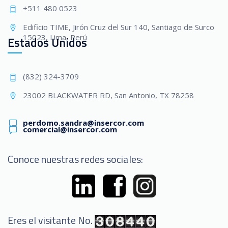
+511 480 0523
Edificio TIME, Jirón Cruz del Sur 140, Santiago de Surco
15023, Lima, Perú
Estados Unidos
(832) 324-3709
23002 BLACKWATER RD, San Antonio, TX 78258
perdomo.sandra@insercor.com
comercial@insercor.com
Conoce nuestras redes sociales:
Eres el visitante No.