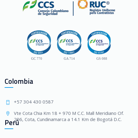
GC 770
GA 714
GS 088
Colombia
+57 304 430 0587
Vte Cota Chia Km 18 + 970 M C.C. Mall Meridiano Of.
206, Cota, Cundinamarca a 14.1 Km de Bogotá D.C.
Perú