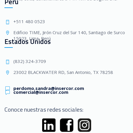
Perú
+511 480 0523
Edificio TIME, Jirón Cruz del Sur 140, Santiago de Surco
15023, Lima, Perú
Estados Unidos
(832) 324-3709
23002 BLACKWATER RD, San Antonio, TX 78258
perdomo.sandra@insercor.com
comercial@insercor.com
Conoce nuestras redes sociales: