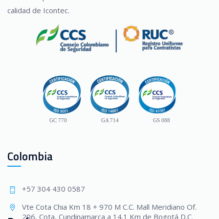
calidad de Icontec.
GC 770
GA 714
GS 088
Colombia
+57 304 430 0587
Vte Cota Chia Km 18 + 970 M C.C. Mall Meridiano Of.
206, Cota, Cundinamarca a 14.1 Km de Bogotá D.C.