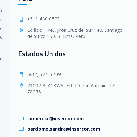
us
+511 480 0523
en
io
Edificio TIME, Jirón Cruz del Sur 140, Santiago
de Surco 15023, Lima, Perú
do
Estados Unidos
lo
(832) 324-3709
23002 BLACKWATER RD, San Antonio, TX
78258
comercial@insercor.com
perdomo.sandra@insercor.com