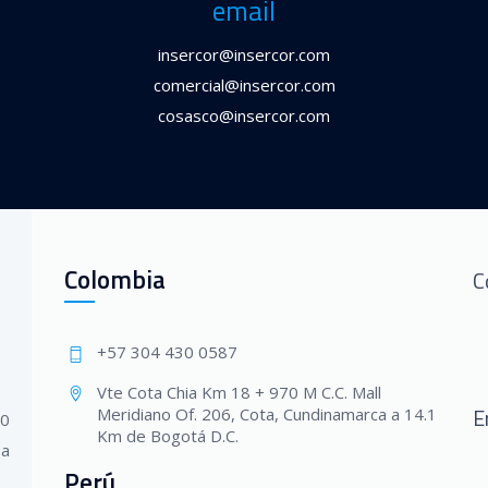
email
insercor@insercor.com
comercial@insercor.com
cosasco@insercor.com
Colombia
C
+57 304 430 0587
Vte Cota Chia Km 18 + 970 M C.C. Mall
E
Meridiano Of. 206, Cota, Cundinamarca a 14.1
20
Km de Bogotá D.C.
 a
Perú