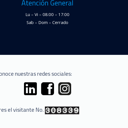
Atención General
Lu – Vi – 08:00 – 17:00
Sab – Dom – Cerrado
onoce nuestras redes sociales:
res el visitante No.