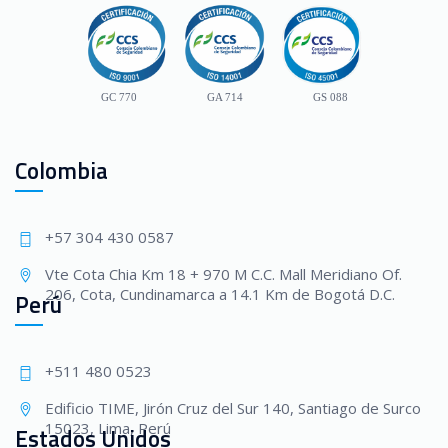
GC 770
GA 714
GS 088
Colombia
+57 304 430 0587
Vte Cota Chia Km 18 + 970 M C.C. Mall Meridiano Of.
206, Cota, Cundinamarca a 14.1 Km de Bogotá D.C.
Perú
+511 480 0523
Edificio TIME, Jirón Cruz del Sur 140, Santiago de Surco
15023, Lima, Perú
Estados Unidos