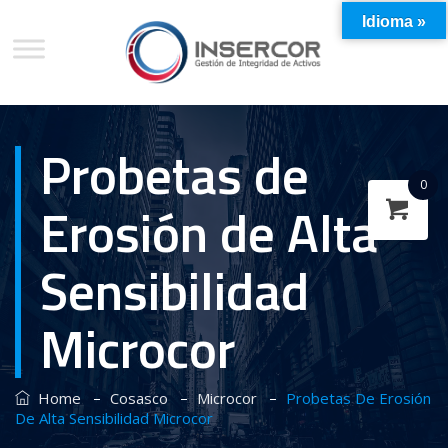
Idioma »
Probetas de
0
Erosión de Alta
Sensibilidad
Microcor
–
–
–
Home
Cosasco
Microcor
Probetas De Erosión
De Alta Sensibilidad Microcor