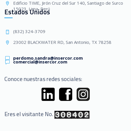
Edificio TIME, Jirón Cruz del Sur 140, Santiago de Surco
15023, Lima, Perú
Estados Unidos
(832) 324-3709
23002 BLACKWATER RD, San Antonio, TX 78258
perdomo.sandra@insercor.com
comercial@insercor.com
Conoce nuestras redes sociales:
Eres el visitante No.