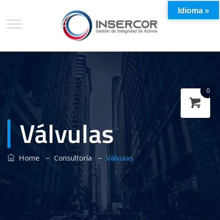
Idioma »
0
Válvulas
–
–
Home
Consultoría
Válvulas