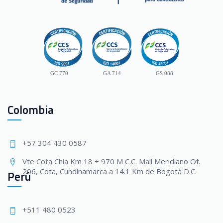
GC 770
GA 714
GS 088
Colombia
+57 304 430 0587
Vte Cota Chia Km 18 + 970 M C.C. Mall Meridiano Of.
206, Cota, Cundinamarca a 14.1 Km de Bogotá D.C.
Perú
+511 480 0523