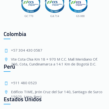
GC 770
GA 714
GS 088
Colombia
+57 304 430 0587
Vte Cota Chia Km 18 + 970 M C.C. Mall Meridiano Of.
206, Cota, Cundinamarca a 14.1 Km de Bogotá D.C.
Perú
+511 480 0523
Edificio TIME, Jirón Cruz del Sur 140, Santiago de Surco
15023, Lima, Perú
Estados Unidos