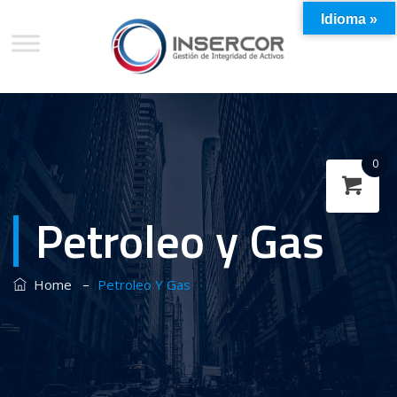
Idioma »
0
Petroleo y Gas
–
Home
Petroleo Y Gas