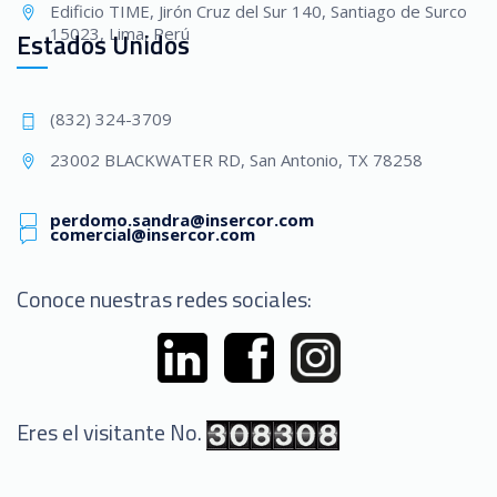
Edificio TIME, Jirón Cruz del Sur 140, Santiago de Surco
15023, Lima, Perú
Estados Unidos
(832) 324-3709
23002 BLACKWATER RD, San Antonio, TX 78258
perdomo.sandra@insercor.com
comercial@insercor.com
Conoce nuestras redes sociales:
Eres el visitante No.