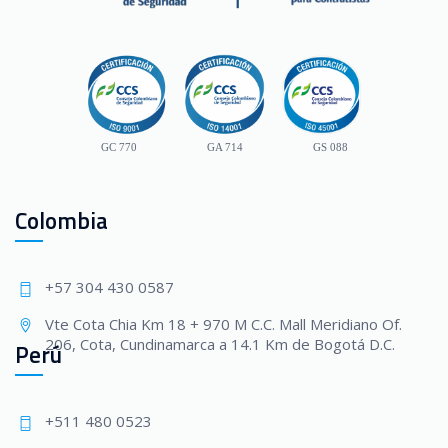
GC 770
GA 714
GS 088
Colombia
+57 304 430 0587
Vte Cota Chia Km 18 + 970 M C.C. Mall Meridiano Of.
206, Cota, Cundinamarca a 14.1 Km de Bogotá D.C.
Perú
+511 480 0523