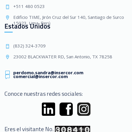
+511 480 0523
Edificio TIME, Jirón Cruz del Sur 140, Santiago de Surco
15023, Lima, Perú
Estados Unidos
(832) 324-3709
23002 BLACKWATER RD, San Antonio, TX 78258
perdomo.sandra@insercor.com
comercial@insercor.com
Conoce nuestras redes sociales:
Eres el visitante No.