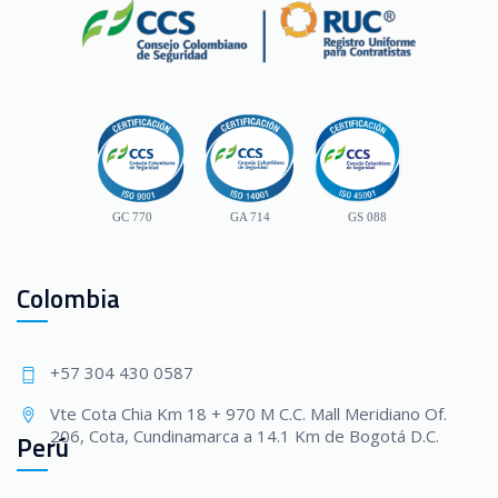
GC 770
GA 714
GS 088
Colombia
+57 304 430 0587
Vte Cota Chia Km 18 + 970 M C.C. Mall Meridiano Of.
206, Cota, Cundinamarca a 14.1 Km de Bogotá D.C.
Perú