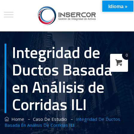
Idioma »
Integridad de
0
Ductos Basada
en Análisis de
Corridas ILI
–
–
Home
Caso De Estudio
Integridad De Ductos
Basada En Análisis De Corridas ILI