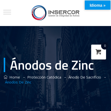
Idioma »
0
Ánodos de Zinc
–
–
–
Home
Protección Catódica
Ánodo De Sacrificio
Ánodos De Zinc