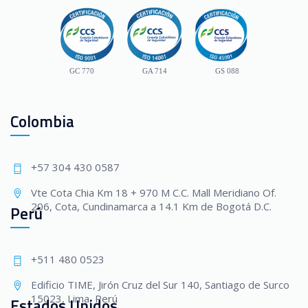
GC 770
GA 714
GS 088
Colombia
+57 304 430 0587
Vte Cota Chia Km 18 + 970 M C.C. Mall Meridiano Of.
206, Cota, Cundinamarca a 14.1 Km de Bogotá D.C.
Perú
+511 480 0523
Edificio TIME, Jirón Cruz del Sur 140, Santiago de Surco
15023, Lima, Perú
Estados Unidos