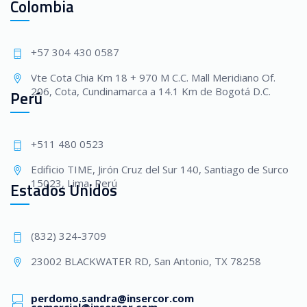
Colombia
+57 304 430 0587
Vte Cota Chia Km 18 + 970 M C.C. Mall Meridiano Of.
206, Cota, Cundinamarca a 14.1 Km de Bogotá D.C.
Perú
+511 480 0523
Edificio TIME, Jirón Cruz del Sur 140, Santiago de Surco
15023, Lima, Perú
Estados Unidos
(832) 324-3709
23002 BLACKWATER RD, San Antonio, TX 78258
perdomo.sandra@insercor.com
comercial@insercor.com