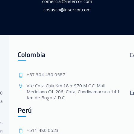
comercial@insercor.com
cosasco@insercor.com
Colombia
C
+57 304 430 0587
Vte Cota Chia Km 18 + 970 M C.C. Mall
E
Meridiano Of. 206, Cota, Cundinamarca a 14.1
20
Km de Bogotá D.C.
 a
Perú
us
+511 480 0523
en