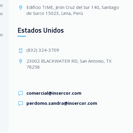
io
Edificio TIME, Jirón Cruz del Sur 140, Santiago
de Surco 15023, Lima, Perú
do
Estados Unidos
lo
(832) 324-3709
23002 BLACKWATER RD, San Antonio, TX
78258
comercial@insercor.com
perdomo.sandra@insercor.com