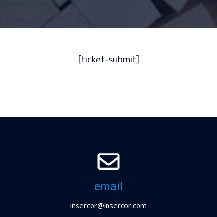
[ticket-submit]
email
insercor@insercor.com