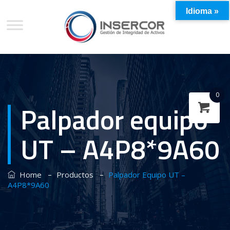
Idioma »
0
Palpador equipo
UT – A4P8*9A60
–
–
Home
Productos
Palpador Equipo UT –
A4P8*9A60