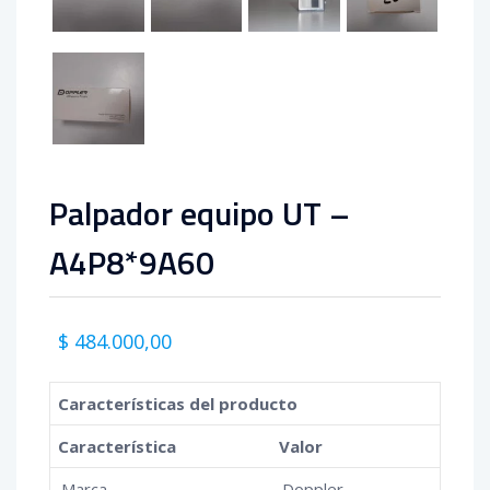
Palpador equipo UT –
A4P8*9A60
El
El
$
484.000,00
precio
precio
original
actual
Características del producto
era:
es:
Característica
Valor
$ 484.000,00.
$ 484.000,00.
Marca
Doppler