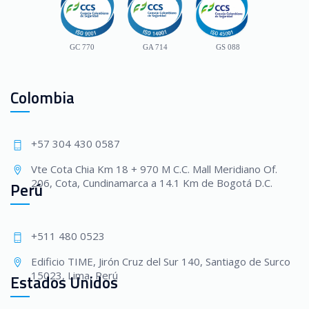
GC 770
GA 714
GS 088
Colombia
+57 304 430 0587
Vte Cota Chia Km 18 + 970 M C.C. Mall Meridiano Of.
206, Cota, Cundinamarca a 14.1 Km de Bogotá D.C.
Perú
+511 480 0523
Edificio TIME, Jirón Cruz del Sur 140, Santiago de Surco
15023, Lima, Perú
Estados Unidos