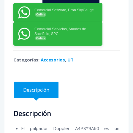
UT
Comercial Software, Dron SkyGauge
Online
-
A4P8*9A60
Comercial Servicios, Ánodos de
cantidad
Sacrificio, SPC
Online
Categorías:
Accesorios
,
UT
Descripción
Descripción
El palpador Doppler A4P8*9A60 es un