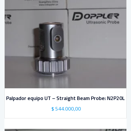
Palpador equipo UT – Straight Beam Probe: N2P20L
El
El
$
544.000,00
precio
precio
original
actual