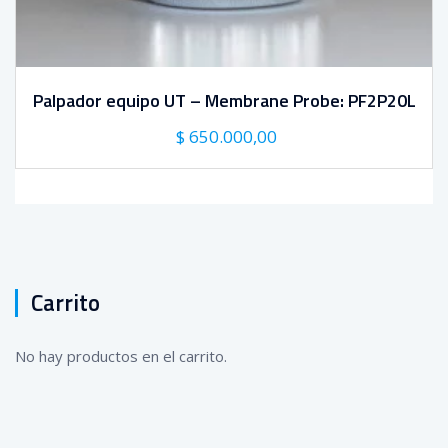
Palpador equipo UT – Membrane Probe: PF2P20L
El
El
$
650.000,00
precio
precio
original
actual
era:
es:
$ 650.000,00.
$ 650.000,00.
Carrito
No hay productos en el carrito.