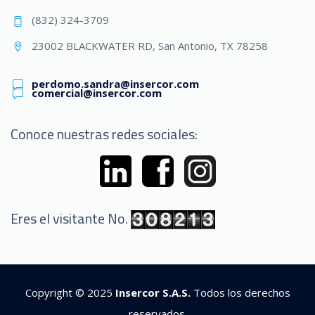
(832) 324-3709
23002 BLACKWATER RD, San Antonio, TX 78258
perdomo.sandra@insercor.com
comercial@insercor.com
Conoce nuestras redes sociales:
Eres el visitante No.
Copyright © 2025
Insercor S.A.S.
Todos los derechos
reservados.