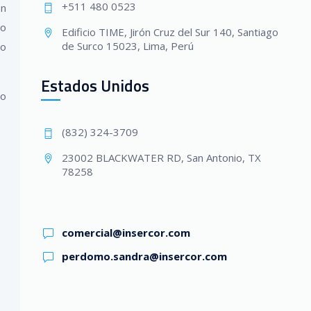
+511 480 0523
en
io
Edificio TIME, Jirón Cruz del Sur 140, Santiago
de Surco 15023, Lima, Perú
do
Estados Unidos
lo
(832) 324-3709
23002 BLACKWATER RD, San Antonio, TX
78258
comercial@insercor.com
perdomo.sandra@insercor.com