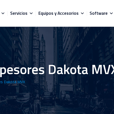
Servicios
Equipos y Accesorios
Software
spesores Dakota MV
es Dakota MVX