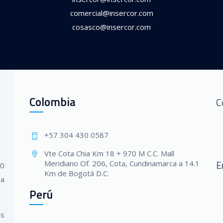
comercial@insercor.com
cosasco@insercor.com
Colombia
C
+57 304 430 0587
Vte Cota Chia Km 18 + 970 M C.C. Mall
E
Meridiano Of. 206, Cota, Cundinamarca a 14.1
20
Km de Bogotá D.C.
 a
Perú
us