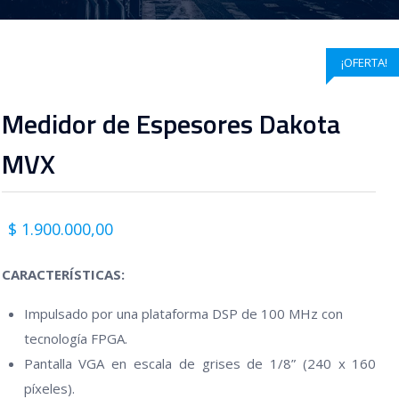
¡OFERTA!
Medidor de Espesores Dakota
MVX
El
El
$
1.900.000,00
precio
precio
CARACTERÍSTICAS:
original
actual
era:
es:
Impulsado por una plataforma DSP de 100 MHz con
$ 2.200.000,00.
$ 1.900.000,00.
tecnología FPGA.
Pantalla VGA en escala de grises de 1/8” (240 x 160
píxeles).