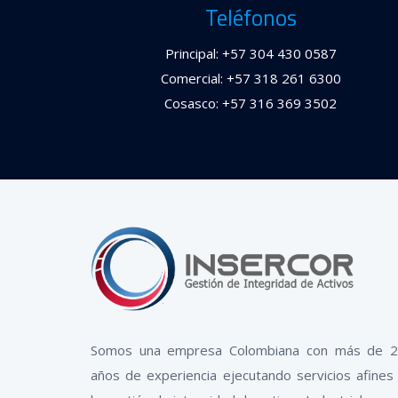
Teléfonos
Principal: +57 304 430 0587
Comercial: +57 318 261 6300
Cosasco: +57 316 369 3502
Somos una empresa Colombiana con más de 
años de experiencia ejecutando servicios afines