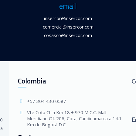
email
insercor@insercor.com
comercial@insercor.com
cosasco@insercor.com
Colombia
C
+57 304 430 0587
Vte Cota Chia Km 18 + 970 M C.C. Mall
E
Meridiano Of. 206, Cota, Cundinamarca a 14.1
20
Km de Bogotá D.C.
 a