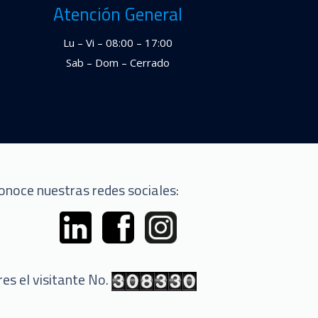
Atención General
Lu – Vi – 08:00 – 17:00
Sab – Dom – Cerrado
onoce nuestras redes sociales:
res el visitante No.