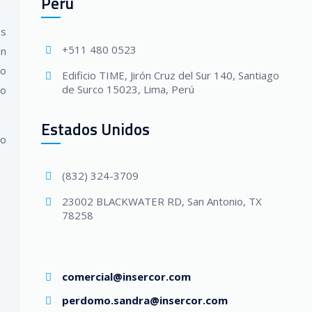
Perú
us
+511 480 0523
en
io
Edificio TIME, Jirón Cruz del Sur 140, Santiago
de Surco 15023, Lima, Perú
do
Estados Unidos
lo
(832) 324-3709
23002 BLACKWATER RD, San Antonio, TX
78258
comercial@insercor.com
perdomo.sandra@insercor.com