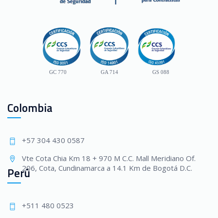
GC 770
GA 714
GS 088
Colombia
+57 304 430 0587
Vte Cota Chia Km 18 + 970 M C.C. Mall Meridiano Of.
206, Cota, Cundinamarca a 14.1 Km de Bogotá D.C.
Perú
+511 480 0523