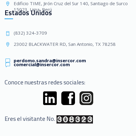
Edificio TIME, Jirón Cruz del Sur 140, Santiago de Surco
15023, Lima, Perú
Estados Unidos
(832) 324-3709
23002 BLACKWATER RD, San Antonio, TX 78258
perdomo.sandra@insercor.com
comercial@insercor.com
Conoce nuestras redes sociales:
Eres el visitante No.