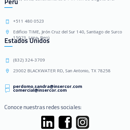
Perú
+511 480 0523
Edificio TIME, Jirón Cruz del Sur 140, Santiago de Surco
15023, Lima, Perú
Estados Unidos
(832) 324-3709
23002 BLACKWATER RD, San Antonio, TX 78258
perdomo.sandra@insercor.com
comercial@insercor.com
Conoce nuestras redes sociales: