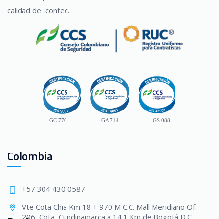
calidad de Icontec.
GC 770
GA 714
GS 088
Colombia
+57 304 430 0587
Vte Cota Chia Km 18 + 970 M C.C. Mall Meridiano Of.
206, Cota, Cundinamarca a 14.1 Km de Bogotá D.C.