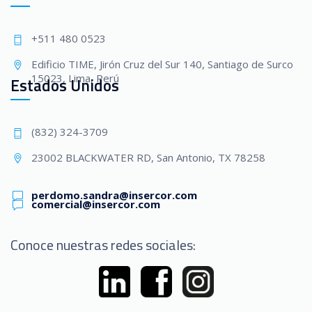
+511 480 0523
Edificio TIME, Jirón Cruz del Sur 140, Santiago de Surco
15023, Lima, Perú
Estados Unidos
(832) 324-3709
23002 BLACKWATER RD, San Antonio, TX 78258
perdomo.sandra@insercor.com
comercial@insercor.com
Conoce nuestras redes sociales: