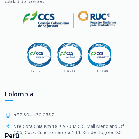
calidad de Icontec.
GC 770
GA 714
GS 088
Colombia
+57 304 430 0587
Vte Cota Chia Km 18 + 970 M C.C. Mall Meridiano Of.
206, Cota, Cundinamarca a 14.1 Km de Bogotá D.C.
Perú