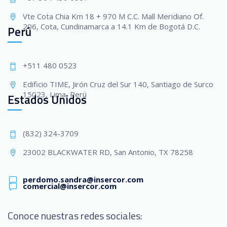
Vte Cota Chia Km 18 + 970 M C.C. Mall Meridiano Of.
206, Cota, Cundinamarca a 14.1 Km de Bogotá D.C.
Perú
+511 480 0523
Edificio TIME, Jirón Cruz del Sur 140, Santiago de Surco
15023, Lima, Perú
Estados Unidos
(832) 324-3709
23002 BLACKWATER RD, San Antonio, TX 78258
perdomo.sandra@insercor.com
comercial@insercor.com
Conoce nuestras redes sociales: