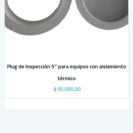
Plug de Inspección 5″ para equipos con aislamiento
térmico
El
El
$
95.000,00
precio
precio
original
actual
era:
es:
$ 95.000,00.
$ 95.000,00.