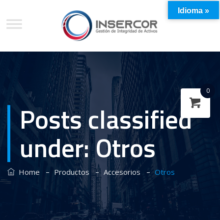
Idioma »
0
Posts classified
under:
Otros
–
–
–
Home
Productos
Accesorios
Otros