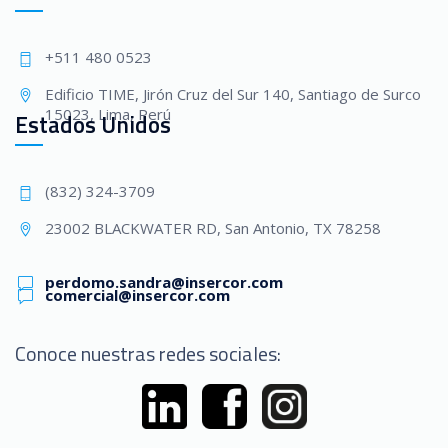
+511 480 0523
Edificio TIME, Jirón Cruz del Sur 140, Santiago de Surco
15023, Lima, Perú
Estados Unidos
(832) 324-3709
23002 BLACKWATER RD, San Antonio, TX 78258
perdomo.sandra@insercor.com
comercial@insercor.com
Conoce nuestras redes sociales: