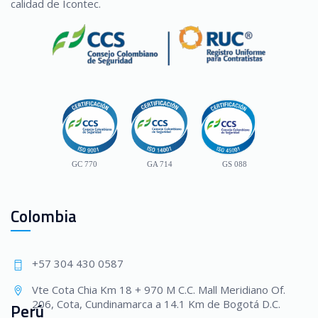
calidad de Icontec.
GC 770
GA 714
GS 088
Colombia
+57 304 430 0587
Vte Cota Chia Km 18 + 970 M C.C. Mall Meridiano Of.
206, Cota, Cundinamarca a 14.1 Km de Bogotá D.C.
Perú