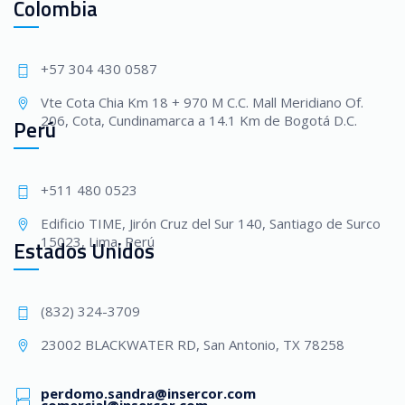
Colombia
+57 304 430 0587
Vte Cota Chia Km 18 + 970 M C.C. Mall Meridiano Of.
206, Cota, Cundinamarca a 14.1 Km de Bogotá D.C.
Perú
+511 480 0523
Edificio TIME, Jirón Cruz del Sur 140, Santiago de Surco
15023, Lima, Perú
Estados Unidos
(832) 324-3709
23002 BLACKWATER RD, San Antonio, TX 78258
perdomo.sandra@insercor.com
comercial@insercor.com